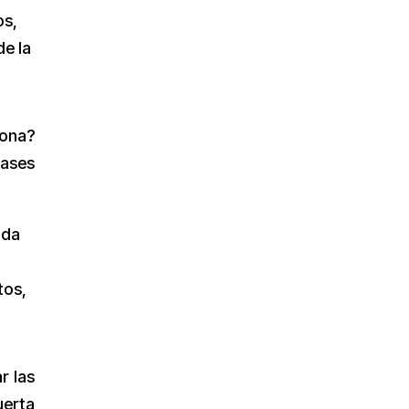
os,
de la
gona?
bases
ada
tos,
r las
uerta