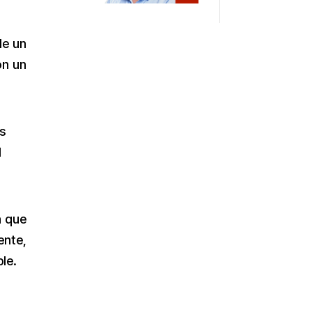
de un
on un
s
l
a que
ente,
le.