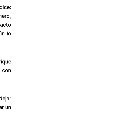
dice:
nero,
pacto
ún lo
rique
, con
dejar
ar un