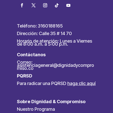
Teléfono: 3160188165
Dirección: Calle 35 # 14 70
Horario de atención: Lunes a Viernes
de 8:00 a.m. a 5:00 p.m.
Contáctanos
Correo:
asistenciageneral@dignidadycompro
miso.co
PQRSD
Para radicar una PQRSD
haga clic aquí
Sobre Dignidad & Compromiso
Nuestro Programa