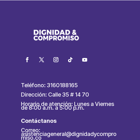
Teléfono: 3160188165
Dirección: Calle 35 # 14 70
Horario de atención: Lunes a Viernes
de 8:00 a.m. a 5:00 p.m.
Contáctanos
Correo:
asistenciageneral@dignidadycompro
miso.co