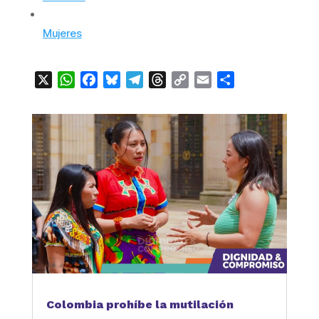
Mujeres
X
WhatsApp
Facebook
Bluesky
Telegram
Threads
Copy
Email
Compartir
Link
Colombia prohíbe la mutilación