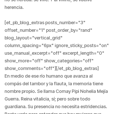
herencia.
[et_pb_blog_extras posts_number="3"
offset_number="1" post_order_by="rand"
blog_layout="vertical_grid"
column_spacing="6px" ignore_sticky_posts="on"
use_manual_excerpt="off" excerpt_length="0"
show_more="off" show_categories="off"
show_comments="off"][/et_pb_blog_extras]
En medio de ese río humano que avanza al
compás del tambor y la flauta, la memoria tiene
nombre propio. Se llama Comay Pipi Nohelia Mejía
Guerra. Reina vitalicia, sí; pero sobre todo
guardiana. Su presencia no necesita estridencias.