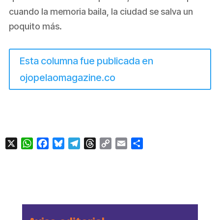
cuando la memoria baila, la ciudad se salva un
poquito más.
Esta columna fue publicada en
ojopelaomagazine.co
X
WhatsApp
Facebook
Bluesky
Telegram
Threads
Copy
Email
Compartir
Link