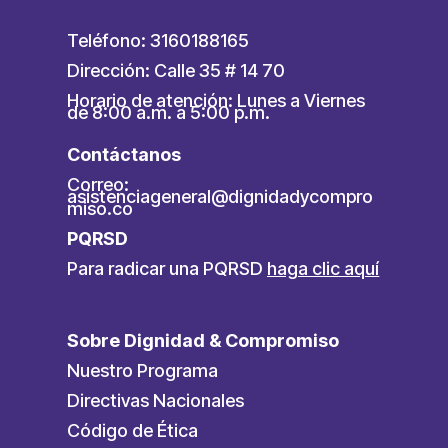
Teléfono: 3160188165
Dirección: Calle 35 # 14 70
Horario de atención: Lunes a Viernes
de 8:00 a.m. a 5:00 p.m.
Contáctanos
Correo:
asistenciageneral@dignidadycompro
miso.co
PQRSD
Para radicar una PQRSD
haga clic aquí
Sobre Dignidad & Compromiso
Nuestro Programa
Directivas Nacionales
Código de Ética