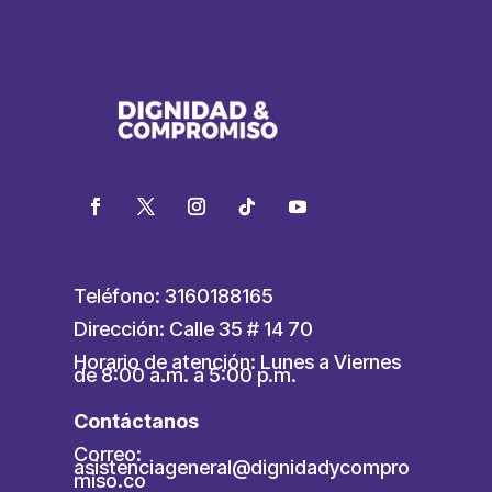
Teléfono: 3160188165
Dirección: Calle 35 # 14 70
Horario de atención: Lunes a Viernes
de 8:00 a.m. a 5:00 p.m.
Contáctanos
Correo:
asistenciageneral@dignidadycompro
miso.co