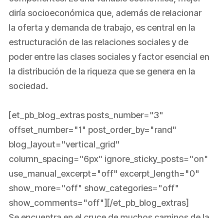
diría socioeconómica que, además de relacionar
la oferta y demanda de trabajo, es central en la
estructuración de las relaciones sociales y de
poder entre las clases sociales y factor esencial en
la distribución de la riqueza que se genera en la
sociedad.
[et_pb_blog_extras posts_number="3"
offset_number="1" post_order_by="rand"
blog_layout="vertical_grid"
column_spacing="6px" ignore_sticky_posts="on"
use_manual_excerpt="off" excerpt_length="0"
show_more="off" show_categories="off"
show_comments="off"][/et_pb_blog_extras]
Se encuentra en el cruce de muchos caminos de la