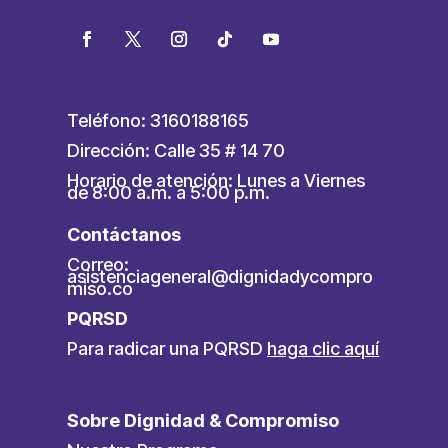
Teléfono: 3160188165
Dirección: Calle 35 # 14 70
Horario de atención: Lunes a Viernes
de 8:00 a.m. a 5:00 p.m.
Contáctanos
Correo:
asistenciageneral@dignidadycompro
miso.co
PQRSD
Para radicar una PQRSD
haga clic aquí
Sobre Dignidad & Compromiso