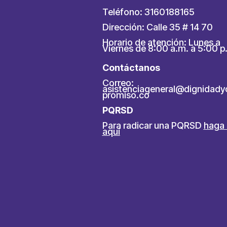
Teléfono: 3160188165
Dirección: Calle 35 # 14 70
Horario de atención: Lunes a
Viernes de 8:00 a.m. a 5:00 p
Contáctanos
Correo:
asistenciageneral@dignidad
promiso.co
PQRSD
Para radicar una PQRSD
haga 
aquí