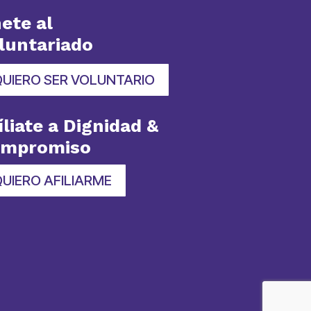
ete al
luntariado
QUIERO SER VOLUNTARIO
íliate a Dignidad &
ompromiso
UIERO AFILIARME