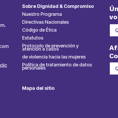
Sobre Dignidad & Compromiso
Ún
Nuestro Programa
vo
Directivas Nacionales
.m.
Código de Ética
Estatutos
Protocolo de prevención y
ycom
Af
atención a casos
C
de violencia hacia las mujeres
Política de tratamiento de datos
clic
personales
Q
Mapa del sitio