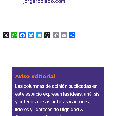
jorgerobledo.com
X
WhatsApp
Facebook
Bluesky
Telegram
Threads
Copy
Email
Compartir
Link
Aviso editorial
Las columnas de opinión publicadas en
este espacio expresan las ideas, análisis
y criterios de sus autoras y autores,
líderes y lideresas de Dignidad &