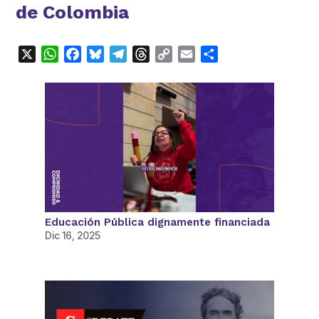
de Colombia
X
WhatsApp
Facebook
Bluesky
Telegram
Threads
Copy
Email
Compartir
Link
Educación Pública dignamente financiada
Dic 16, 2025