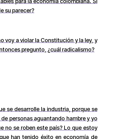
viables para la economía colombiana. Si
de su parecer?
voy a violar la Constitución y la ley, y
 Entonces pregunto, ¿cuál radicalismo?
e se desarrolle la industria, porque se
io de personas aguantando hambre y yo
ue no se roben este país? Lo que estoy
s que han tenido éxito en economía de