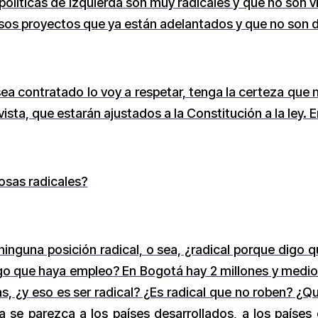
 políticas de izquierda son muy radicales y que no son 
 esos proyectos que ya están adelantados y que no son 
 contratado lo voy a respetar, tenga la certeza que no 
ista, que estarán ajustados a la Constitución a la ley.
osas radicales?
nguna posición radical, o sea, ¿radical porque digo qu
digo que haya empleo? En Bogotá hay 2 millones y med
 ¿y eso es ser radical? ¿Es radical que no roben? ¿Q
a se parezca a los países desarrollados, a los paíse