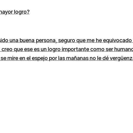
mayor logro?
sido una buena persona, seguro que me he equivocado t
Yo creo que ese es un logro importante como ser humano,
e mire en el espejo por las mañanas no le dé vergüenza