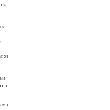
s de
rra
e
tados
ara
a no
o con