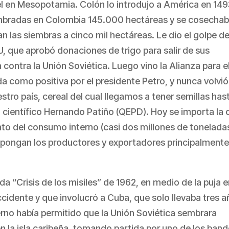
l en Mesopotamia. Colón lo introdujo a América en 149
embradas en Colombia 145.000 hectáreas y se cosecha
n las siembras a cinco mil hectáreas. Le dio el golpe d
U, que aprobó donaciones de trigo para salir de sus
contra la Unión Soviética. Luego vino la Alianza para e
 como positiva por el presidente Petro, y nunca volvió
tro país, cereal del cual llegamos a tener semillas has
el científico Hernando Patiño (QEPD). Hoy se importa la 
ento del consumo interno (casi dos millones de tonelada
impongan los productores y exportadores principalmente
ada “Crisis de los misiles” de 1962, en medio de la puja e
cidente y que involucró a Cuba, que solo llevaba tres 
erno había permitido que la Unión Soviética sembrara
n la isla caribeña, tomando partida por uno de los band