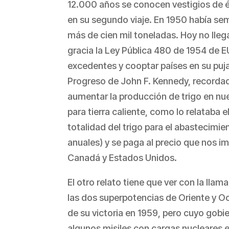
12.000 años se conocen vestigios de é
en su segundo viaje. En 1950 había s
más de cien mil toneladas. Hoy no llega
gracia la Ley Pública 480 de 1954 de E
excedentes y cooptar países en su puja 
Progreso de John F. Kennedy, recordada
aumentar la producción de trigo en nues
para tierra caliente, como lo relataba 
totalidad del trigo para el abastecimi
anuales) y se paga al precio que nos 
Canadá y Estados Unidos.
El otro relato tiene que ver con la llam
las dos superpotencias de Oriente y Oc
de su victoria en 1959, pero cuyo gobi
algunos misiles con cargas nucleares e