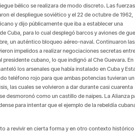
liegue bélico se realizara de modo discreto. Las fuerza
ron el despliegue soviético y el 22 de octubre de 1962,
icano y dijo públicamente que iba a establecer una
de Cuba, para lo cual desplegó barcos y aviones de gue
tubre, un auténtico bloqueo aéreo-naval. Continuaron las
vieron impelidos a realizar negociaciones secretas entr
l presidente cubano, lo que indignó al Che Guevara. En
anteló los arsenales que había instalado en Cuba y Es
ado teléfono rojo para que ambas potencias tuvieran un
is, las cuales se volvieron a dar durante casi cuarenta
 se desmoronó como un castillo de naipes. La Alianza p
ense para intentar que el ejemplo de la rebeldía cuban
lto a revivir en cierta forma y en otro contexto históric