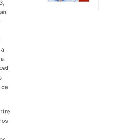
3,
ban
e
l
 a
ta
casi
s
 de
ntre
años
os,