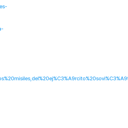
es-
a-
de%20los%20misiles,del%20ej%C3%A9rcito%20sovi%C3%