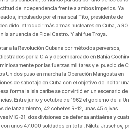
actitud de independencia frente a ambos imperios. Ya
neados, impulsado por el mariscal Tito, presidente de
 decidido introducir más armas nucleares en Cuba, a 90
on la anuencia de Fidel Castro. Y ahí fue Troya.
otar a la Revolución Cubana por métodos perversos,
adiestrados por la CIA y desembarcado en Bahía Cochin
iniosamente por las fuerzas militares y el pueblo de 
os Unidos puso en marcha la Operación Mangosta en
iones de sabotaje en Cuba con el objetivo de incitar un
esa forma la isla caribe se convirtió en un escenario de 
cias. Entre junio y octubre de 1962 el gobierno de la U
as de lanzamiento, 42 cohetes R-12, unas 45 ojivas
es MIG-21, dos divisiones de defensa antiaérea y cuat
 con unos 47.000 soldados en total. Nikita Jruschov, p