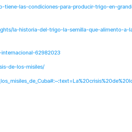
-tiene-las-condiciones-para-producir-trigo-en-grand
ghts/la-historia-del-trigo-la-semilla-que-alimento-a-l
-internacional-62982023
sis-de-los-misiles/
is_de_los_misiles_de_Cuba#:~:text=La%20crisis%20