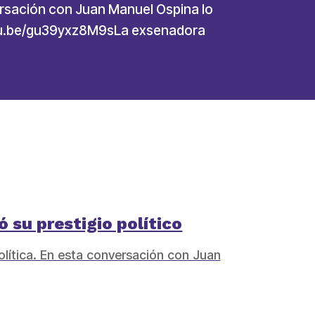
ersación con Juan Manuel Ospina lo
utu.be/gu39yxz8M9sLa exsenadora
 su prestigio político
olítica. En esta conversación con Juan