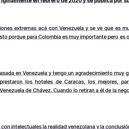
riginalmente en febrero de 2020 y se publica por s
iones extremas acá con Venezuela y se ve que es m
r esto porque para Colombia es muy importante pero es
sada en Venezuela y tengo un agradecimiento muy gra
prestaron los hoteles de Caracas, los mejores, para
Venezuela de Chávez. Cuando lo retiran a él de la nego
on intelectuales la realidad venezolana y la conclusió