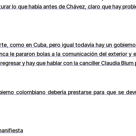
pturar lo que había antes de Chávez, claro que hay pro
uerte, como en Cuba, pero igual todavía hay un gobiern
nca le pararon bolas a la comunicación del exterior y 
regresar y hay que hablar con la canciller Claudia Blum
obierno colombiano debería prestarse para que se devu
anifiesta