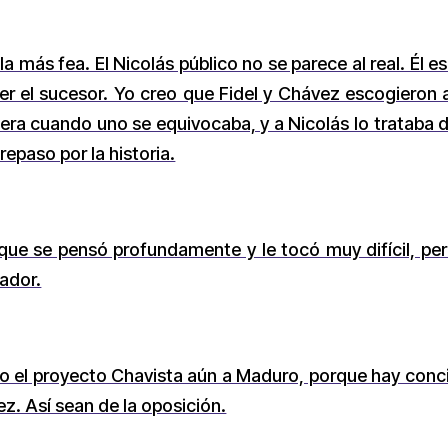
a más fea. El Nicolás público no se parece al real. Él 
er el sucesor. Yo creo que Fidel y Chávez escogieron a 
era cuando uno se equivocaba, y a Nicolás lo trataba d
repaso por la historia.
que se pensó profundamente y le tocó muy difícil, per
zador.
do el proyecto Chavista aún a Maduro, porque hay conc
z. Así sean de la oposición.