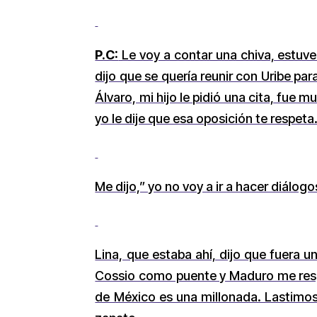
P.C:
Le voy a contar una chiva, estuv
dijo que se quería reunir con Uribe pa
Álvaro, mi hijo le pidió una cita, fue 
yo le dije que esa oposición te respeta
Me dijo,” yo no voy a ir a hacer diálog
Lina, que estaba ahí, dijo que fuera 
Cossio como puente y Maduro me resp
de México es una millonada. Lastim