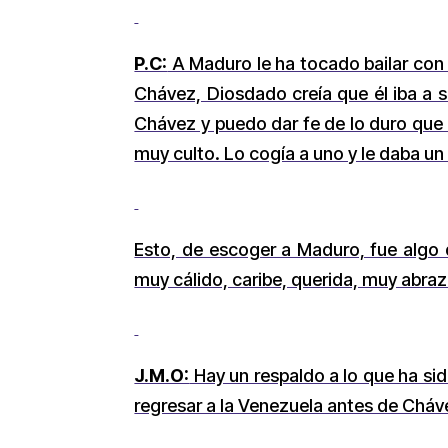
P.C:
A Maduro le ha tocado bailar con l
Chávez, Diosdado creía que él iba a s
Chávez y puedo dar fe de lo duro que 
muy culto. Lo cogía a uno y le daba un 
Esto, de escoger a Maduro, fue algo 
muy cálido, caribe, querida, muy abra
J.M.O:
Hay un respaldo a lo que ha si
regresar a la Venezuela antes de Cháve