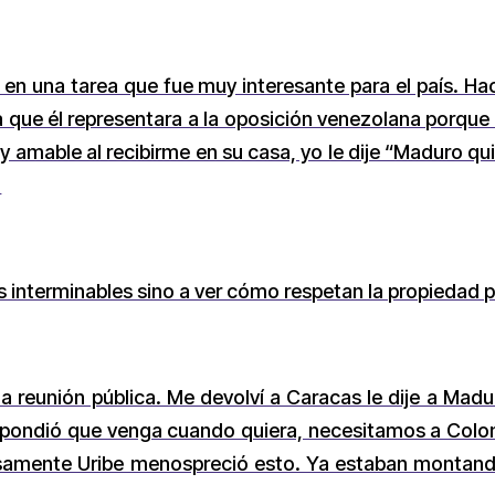
e en una tarea que fue muy interesante para el país. 
ra que él representara a la oposición venezolana porque
muy amable al recibirme en su casa, yo le dije “Maduro qui
.
os interminables sino a ver cómo respetan la propiedad pr
una reunión pública. Me devolví a Caracas le dije a Mad
ondió que venga cuando quiera, necesitamos a Colombi
osamente Uribe menospreció esto. Ya estaban montan