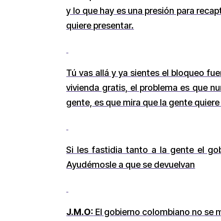
y lo que hay es una presión para reca
quiere presentar.
Tú vas allá y ya sientes el bloqueo f
vivienda gratis, el problema es que nu
gente, es que mira que la gente quiere 
Si les fastidia tanto a la gente el g
Ayudémosle a que se devuelvan
J.M.O:
El gobierno colombiano no se m