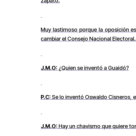
zapato.
Muy lastimoso porque la oposición es
cambiar el Consejo Nacional Electoral. 
J.M.O:
¿Quien se inventó a Guaidó?
P.C:
Se lo inventó Oswaldo Cisneros, el
J.M.O:
Hay un chavismo que quiere to