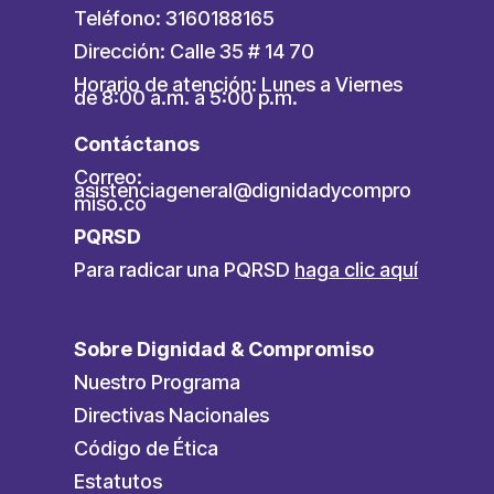
Teléfono: 3160188165
Dirección: Calle 35 # 14 70
Horario de atención: Lunes a Viernes
de 8:00 a.m. a 5:00 p.m.
Contáctanos
Correo:
asistenciageneral@dignidadycompro
miso.co
PQRSD
Para radicar una PQRSD
haga clic aquí
Sobre Dignidad & Compromiso
Nuestro Programa
Directivas Nacionales
Código de Ética
Estatutos