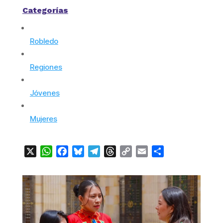
Categorías
Robledo
Regiones
Jóvenes
Mujeres
X
WhatsApp
Facebook
Bluesky
Telegram
Threads
Copy
Email
Compartir
Link