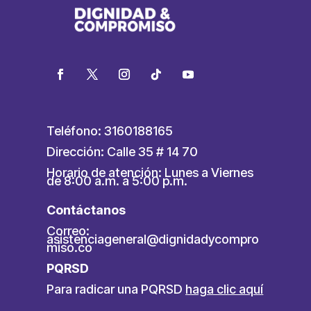
Teléfono: 3160188165
Dirección: Calle 35 # 14 70
Horario de atención: Lunes a Viernes
de 8:00 a.m. a 5:00 p.m.
Contáctanos
Correo:
asistenciageneral@dignidadycompro
miso.co
PQRSD
Para radicar una PQRSD
haga clic aquí