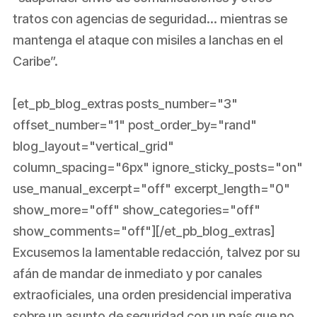
tratos con agencias de seguridad… mientras se
mantenga el ataque con misiles a lanchas en el
Caribe”.
[et_pb_blog_extras posts_number="3"
offset_number="1" post_order_by="rand"
blog_layout="vertical_grid"
column_spacing="6px" ignore_sticky_posts="on"
use_manual_excerpt="off" excerpt_length="0"
show_more="off" show_categories="off"
show_comments="off"][/et_pb_blog_extras]
Excusemos la lamentable redacción, talvez por su
afán de mandar de inmediato y por canales
extraoficiales, una orden presidencial imperativa
sobre un asunto de seguridad con un país que no