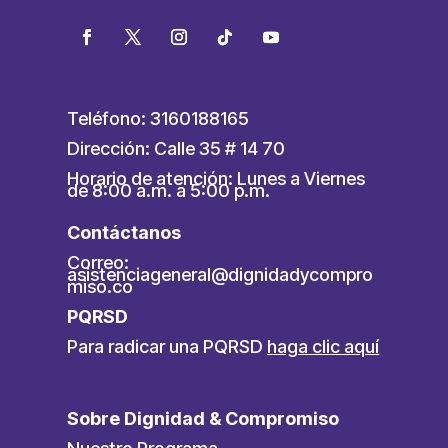
Teléfono: 3160188165
Dirección: Calle 35 # 14 70
Horario de atención: Lunes a Viernes
de 8:00 a.m. a 5:00 p.m.
Contáctanos
Correo:
asistenciageneral@dignidadycompro
miso.co
PQRSD
Para radicar una PQRSD
haga clic aquí
Sobre Dignidad & Compromiso