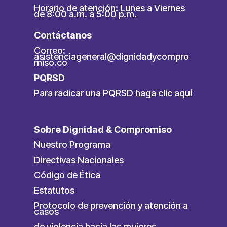
Horario de atención: Lunes a Viernes
de 8:00 a.m. a 5:00 p.m.
Contáctanos
Correo:
asistenciageneral@dignidadycompro
miso.co
PQRSD
Para radicar una PQRSD
haga clic aquí
Sobre Dignidad & Compromiso
Nuestro Programa
Directivas Nacionales
Código de Ética
Estatutos
Protocolo de prevención y atención a
casos
de violencia hacia las mujeres