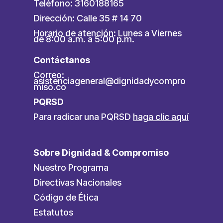
Teléfono: 3160188165
Dirección: Calle 35 # 14 70
Horario de atención: Lunes a Viernes
de 8:00 a.m. a 5:00 p.m.
Contáctanos
Correo:
asistenciageneral@dignidadycompro
miso.co
PQRSD
Para radicar una PQRSD
haga clic aquí
Sobre Dignidad & Compromiso
Nuestro Programa
Directivas Nacionales
Código de Ética
Estatutos