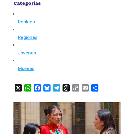
Categorías
Robledo
Regiones
Jóvenes
Mujeres
X
WhatsApp
Facebook
Bluesky
Telegram
Threads
Copy
Email
Compartir
Link