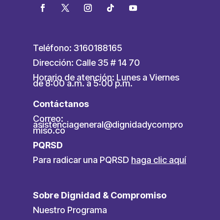
Teléfono: 3160188165
Dirección: Calle 35 # 14 70
Horario de atención: Lunes a Viernes
de 8:00 a.m. a 5:00 p.m.
Contáctanos
Correo:
asistenciageneral@dignidadycompro
miso.co
PQRSD
Para radicar una PQRSD
haga clic aquí
Sobre Dignidad & Compromiso
Nuestro Programa