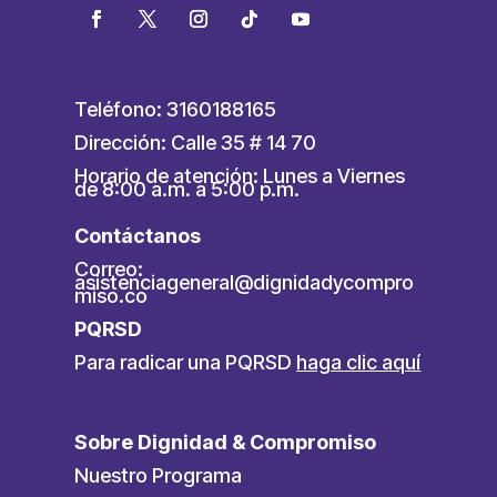
Teléfono: 3160188165
Dirección: Calle 35 # 14 70
Horario de atención: Lunes a Viernes
de 8:00 a.m. a 5:00 p.m.
Contáctanos
Correo:
asistenciageneral@dignidadycompro
miso.co
PQRSD
Para radicar una PQRSD
haga clic aquí
Sobre Dignidad & Compromiso
Nuestro Programa