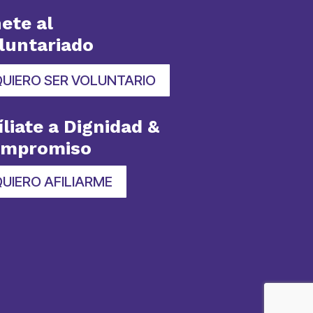
ete al
luntariado
QUIERO SER VOLUNTARIO
íliate a Dignidad &
ompromiso
UIERO AFILIARME