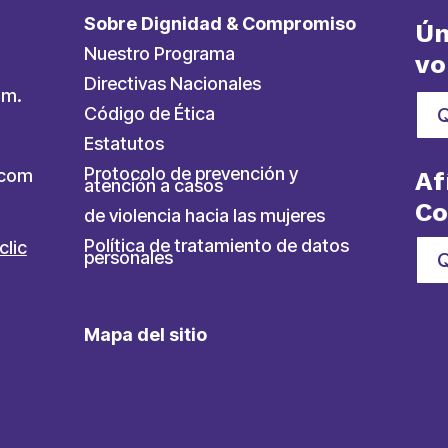
Sobre Dignidad & Compromiso
Ún
Nuestro Programa
vo
Directivas Nacionales
.m.
Código de Ética
Estatutos
Protocolo de prevención y
ycom
Af
atención a casos
C
de violencia hacia las mujeres
Política de tratamiento de datos
clic
personales
Q
Mapa del sitio