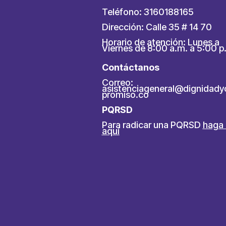
Teléfono: 3160188165
Dirección: Calle 35 # 14 70
Horario de atención: Lunes a
Viernes de 8:00 a.m. a 5:00 p
Contáctanos
Correo:
asistenciageneral@dignidad
promiso.co
PQRSD
Para radicar una PQRSD
haga 
aquí