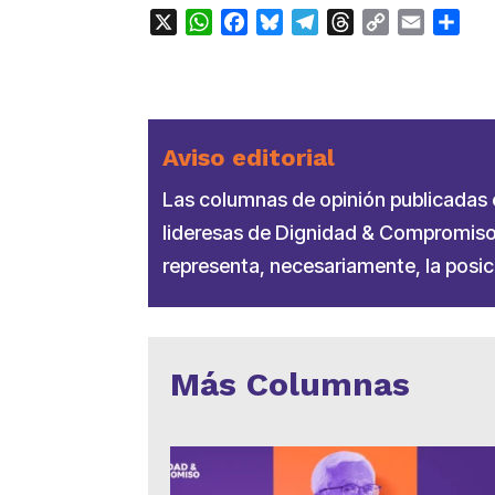
X
WhatsApp
Facebook
Bluesky
Telegram
Threads
Copy
Email
Com
Link
Aviso editorial
Las columnas de opinión publicadas en
lideresas de Dignidad & Compromiso.
representa, necesariamente, la posici
Más Columnas