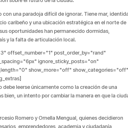
ón sobre el futuro de la ciudad.
con una paradoja difícil de ignorar. Tiene mar, identid
rcio caribeño y una ubicación estratégica en el norte de
sus oportunidades han permanecido dormidas,
s y la falta de articulación local.
"3" offset_number="1" post_order_by="rand"
n_spacing="6px" ignore_sticky_posts="on"
_length="0" show_more="off" show_categories="off
g_extras]
no debe leerse únicamente como la creación de una
s bien, un intento por cambiar la manera en que la ciud
 Arcesio Romero y Ornella Mengual, quienes decidieron
resarios, emprendedores, academia y ciudadanía