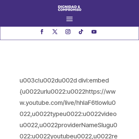
u003c!u002du002d divi:embed
{u0022urlu0022:u0022https://ww
w.youtube.com/live/hhlaF6tIowIu0
022,u0022typeu0022:u0022video
u0022,u0022providerNameSlugu0
022:u0022youtubeu0022,u0022re