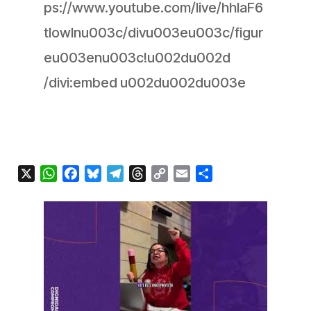
ps://www.youtube.com/live/hhlaF6
tIowInu003c/divu003eu003c/figur
eu003enu003c!u002du002d
/divi:embed u002du002du003e
X
WhatsApp
Facebook
Bluesky
Telegram
Threads
Copy
Email
Compartir
Link