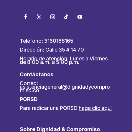
Teléfono: 3160188165
Dirección: Calle 35 # 14 70
Horario de atención: Lunes a Viernes
de 8:00 a.m. a 5:00 p.m.
Contáctanos
Correo:
asistenciageneral@dignidadycompro
miso.co
PQRSD
Para radicar una PQRSD
haga clic aquí
Sobre Dignidad & Compromiso