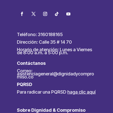
Teléfono: 3160188165
Dirección: Calle 35 # 14 70
Horario de atención: Lunes a Viernes
de 8:00 a.m. a 5:00 p.m.
Contáctanos
Correo:
asistenciageneral@dignidadycompro
miso.co
PQRSD
Para radicar una PQRSD
haga clic aquí
Sobre Dignidad & Compromiso