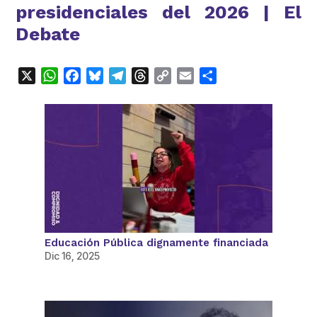
presidenciales del 2026 | El
Debate
X
WhatsApp
Facebook
Bluesky
Telegram
Threads
Copy
Email
Compartir
Link
Educación Pública dignamente financiada
Dic 16, 2025