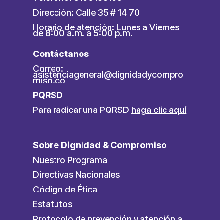
Dirección: Calle 35 # 14 70
Horario de atención: Lunes a Viernes
de 8:00 a.m. a 5:00 p.m.
Contáctanos
Correo:
asistenciageneral@dignidadycompro
miso.co
PQRSD
Para radicar una PQRSD
haga clic aquí
Sobre Dignidad & Compromiso
Nuestro Programa
Directivas Nacionales
Código de Ética
Estatutos
Protocolo de prevención y atención a