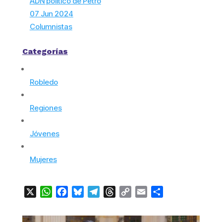
ADN político de Petro
07 Jun 2024
Columnistas
Categorías
Robledo
Regiones
Jóvenes
Mujeres
X
WhatsApp
Facebook
Bluesky
Telegram
Threads
Copy
Email
Compartir
Link