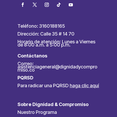
Teléfono: 3160188165
Dirección: Calle 35 # 14 70
Horario de atención: Lunes a Viernes
de 8:00 a.m. a 5:00 p.m.
Contáctanos
Correo:
asistenciageneral@dignidadycompro
miso.co
PQRSD
Para radicar una PQRSD
haga clic aquí
Sobre Dignidad & Compromiso
Nuestro Programa