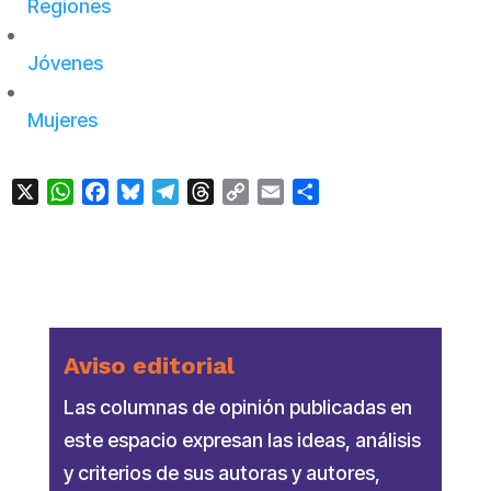
Regiones
Jóvenes
Mujeres
X
WhatsApp
Facebook
Bluesky
Telegram
Threads
Copy
Email
Compartir
Link
Aviso editorial
Las columnas de opinión publicadas en
este espacio expresan las ideas, análisis
y criterios de sus autoras y autores,