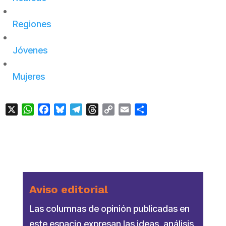
Regiones
Jóvenes
Mujeres
X
WhatsApp
Facebook
Bluesky
Telegram
Threads
Copy
Email
Compartir
Link
Aviso editorial
Las columnas de opinión publicadas en
este espacio expresan las ideas, análisis