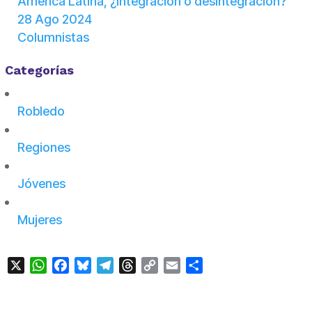
América Latina, ¿integración o desintegración?
28 Ago 2024
Columnistas
Categorías
Robledo
Regiones
Jóvenes
Mujeres
X
WhatsApp
Facebook
Bluesky
Telegram
Threads
Copy
Email
Compartir
Link