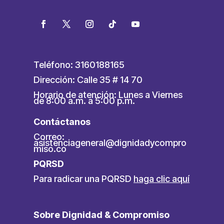
Teléfono: 3160188165
Dirección: Calle 35 # 14 70
Horario de atención: Lunes a Viernes
de 8:00 a.m. a 5:00 p.m.
Contáctanos
Correo:
asistenciageneral@dignidadycompro
miso.co
PQRSD
Para radicar una PQRSD
haga clic aquí
Sobre Dignidad & Compromiso