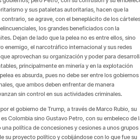
s gobiernos; pero Petro, con su confusión y su embelec
ritarismo y sus pataletas autoritarias, hacen que la
l contrario, se agrave, con el beneplácito de los cártele
elincuenciales, los grandes beneficiados con la
ites. Dejan de lado que la pelea no es entre ellos, sino
enemigo, el narcotráfico internacional y sus redes
, que aprovechan su organización y poder para desarroll
tables, principalmente en minería y en la explotación
 pelea es absurda, pues no debe ser entre los gobiernos
minales, que ambos deben enfrentar de manera
anzan sin control en sus actividades criminales.
por el gobierno de Trump, a través de Marco Rubio, su
o es Colombia sino Gustavo Petro, con su embeleco de l
 una política de concesiones y cesiones a unos grupos
e su proyecto político y cobijándose con lo que fue su