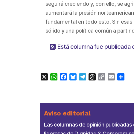
seguirá creciendo y, con ello, se agr
aumentará la presión norteamerican
fundamental en todo esto. Sin esas 
sólido y una política común a partir 
Está columna fue publicada
X
WhatsApp
Facebook
Bluesky
Telegram
Threads
Copy
Email
Com
Link
Aviso editorial
Las columnas de opinión publicadas en
lideresas de Dignidad & Compromiso.