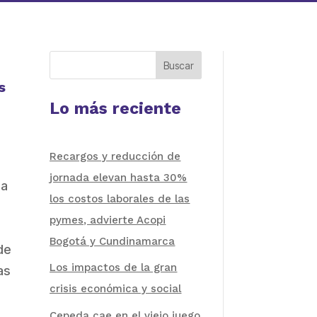
Buscar
s
Lo más reciente
Recargos y reducción de
jornada elevan hasta 30%
la
los costos laborales de las
pymes, advierte Acopi
Bogotá y Cundinamarca
de
Los impactos de la gran
as
crisis económica y social
Cepeda cae en el viejo juego