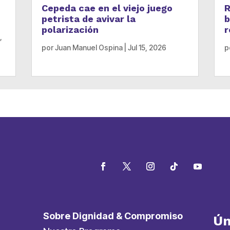
Cepeda cae en el viejo juego
R
petrista de avivar la
b
polarización
r
,
por
Juan Manuel Ospina
|
Jul 15, 2026
p
Sobre Dignidad & Compromiso
Ún