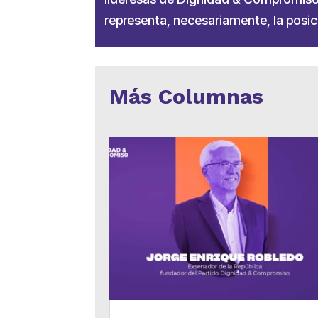
representa, necesariamente, la posici
Más Columnas