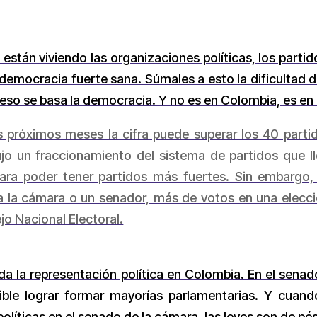
están viviendo las organizaciones políticas, los parti
emocracia fuerte sana. Súmales a esto la dificultad d
eso se basa la democracia. Y no es en Colombia, es en
 próximos meses la cifra puede superar los 40 partid
jo un fraccionamiento del sistema de partidos que lle
para poder tener partidos más fuertes. Sin embargo,
a la cámara o un senador, más de votos en una elecci
jo Nacional Electoral.
da la representación política en Colombia. En el senado
ible lograr formar mayorías parlamentarias. Y cuan
olíticas en el senado de la cámara, las leyes son de pé