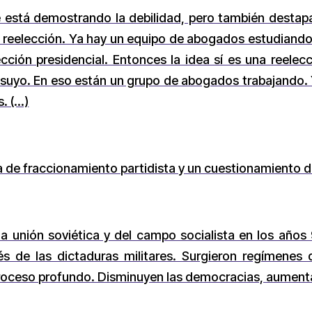
 está demostrando la debilidad, pero también destapa
l reelección. Ya hay un equipo de abogados estudiando 
cción presidencial. Entonces la idea sí es una reelecc
or suyo. En eso están un grupo de abogados trabajando.
s. (…)
 de fraccionamiento partidista y un cuestionamiento d
la unión soviética y del campo socialista en los año
és de las dictaduras militares. Surgieron regímenes
troceso profundo. Disminuyen las democracias, aumenta