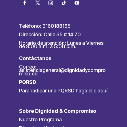
Teléfono: 3160188165
Dirección: Calle 35 # 14 70
Horario de atención: Lunes a Viernes
de 8:00 a.m. a 5:00 p.m.
Contáctanos
Correo:
asistenciageneral@dignidadycompro
miso.co
PQRSD
Para radicar una PQRSD
haga clic aquí
Sobre Dignidad & Compromiso
Nuestro Programa