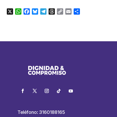
X
WhatsApp
Facebook
Bluesky
Telegram
Threads
Copy
Email
Compartir
Link
Teléfono: 3160188165