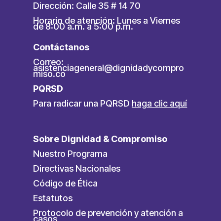
Dirección: Calle 35 # 14 70
Horario de atención: Lunes a Viernes
de 8:00 a.m. a 5:00 p.m.
Contáctanos
Correo:
asistenciageneral@dignidadycompro
miso.co
PQRSD
Para radicar una PQRSD
haga clic aquí
Sobre Dignidad & Compromiso
Nuestro Programa
Directivas Nacionales
Código de Ética
Estatutos
Protocolo de prevención y atención a
casos