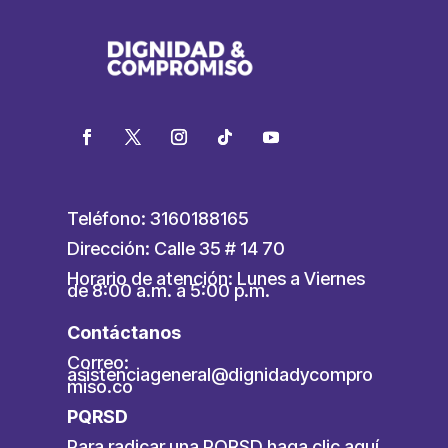
Teléfono: 3160188165
Dirección: Calle 35 # 14 70
Horario de atención: Lunes a Viernes
de 8:00 a.m. a 5:00 p.m.
Contáctanos
Correo:
asistenciageneral@dignidadycompro
miso.co
PQRSD
Para radicar una PQRSD
haga clic aquí