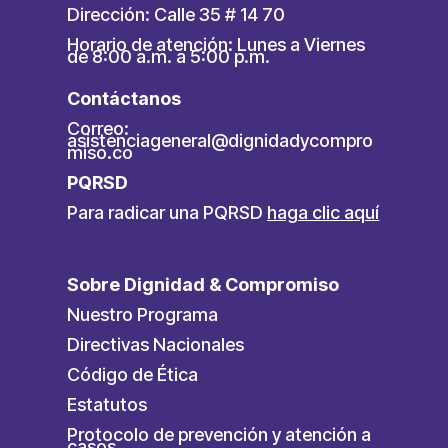
Dirección: Calle 35 # 14 70
Horario de atención: Lunes a Viernes
de 8:00 a.m. a 5:00 p.m.
Contáctanos
Correo:
asistenciageneral@dignidadycompro
miso.co
PQRSD
Para radicar una PQRSD
haga clic aquí
Sobre Dignidad & Compromiso
Nuestro Programa
Directivas Nacionales
Código de Ética
Estatutos
Protocolo de prevención y atención a
casos