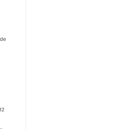
 de
32
.