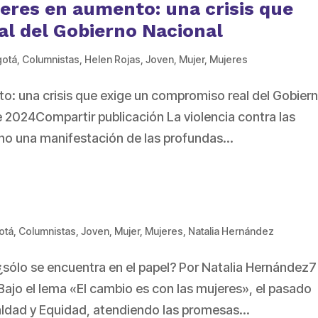
jeres en aumento: una crisis que
al del Gobierno Nacional
gotá
,
Columnistas
,
Helen Rojas
,
Joven
,
Mujer
,
Mujeres
to: una crisis que exige un compromiso real del Gobier
e 2024Compartir publicación La violencia contra las
no una manifestación de las profundas...
otá
,
Columnistas
,
Joven
,
Mujer
,
Mujeres
,
Natalia Hernández
: ¿sólo se encuentra en el papel? Por Natalia Hernández7
jo el lema «El cambio es con las mujeres», el pasado
ualdad y Equidad, atendiendo las promesas...