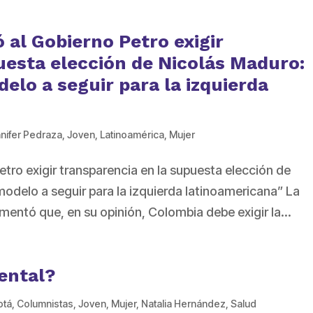
ó al Gobierno Petro exigir
uesta elección de Nicolás Maduro:
elo a seguir para la izquierda
nifer Pedraza
,
Joven
,
Latinoamérica
,
Mujer
etro exigir transparencia en la supuesta elección de
odelo a seguir para la izquierda latinoamericana” La
entó que, en su opinión, Colombia debe exigir la...
ental?
otá
,
Columnistas
,
Joven
,
Mujer
,
Natalia Hernández
,
Salud