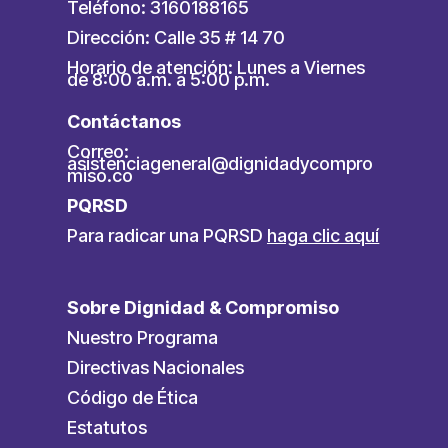
Teléfono: 3160188165
Dirección: Calle 35 # 14 70
Horario de atención: Lunes a Viernes
de 8:00 a.m. a 5:00 p.m.
Contáctanos
Correo:
asistenciageneral@dignidadycompro
miso.co
PQRSD
Para radicar una PQRSD
haga clic aquí
Sobre Dignidad & Compromiso
Nuestro Programa
Directivas Nacionales
Código de Ética
Estatutos