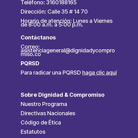
Teléfono: 3160188165
Dirección: Calle 35 # 14 70
Horario de atención: Lunes a Viernes
de 8:00 a.m. a 5:00 p.m.
Contáctanos
Correo:
asistenciageneral@dignidadycompro
miso.co
PQRSD
Para radicar una PQRSD
haga clic aquí
Sobre Dignidad & Compromiso
Nuestro Programa
Directivas Nacionales
Código de Ética
Estatutos