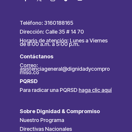
Teléfono: 3160188165
Dirección: Calle 35 # 14 70
Horario de atención: Lunes a Viernes
de 8:00 a.m. a 5:00 p.m.
Contáctanos
Correo:
asistenciageneral@dignidadycompro
miso.co
PQRSD
Para radicar una PQRSD
haga clic aquí
Sobre Dignidad & Compromiso
Nuestro Programa
Directivas Nacionales