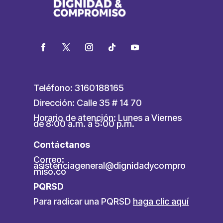
Teléfono: 3160188165
Dirección: Calle 35 # 14 70
Horario de atención: Lunes a Viernes
de 8:00 a.m. a 5:00 p.m.
Contáctanos
Correo:
asistenciageneral@dignidadycompro
miso.co
PQRSD
Para radicar una PQRSD
haga clic aquí