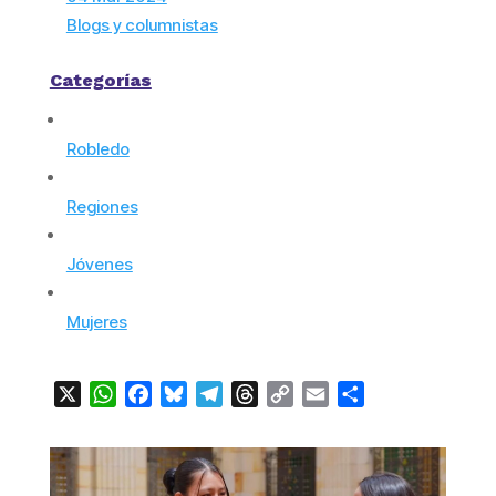
Blogs y columnistas
Categorías
Robledo
Regiones
Jóvenes
Mujeres
X
WhatsApp
Facebook
Bluesky
Telegram
Threads
Copy
Email
Compartir
Link