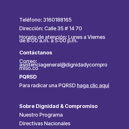
Teléfono: 3160188165
Dirección: Calle 35 # 14 70
Horario de atención: Lunes a Viernes
de 8:00 a.m. a 5:00 p.m.
Contáctanos
Correo:
asistenciageneral@dignidadycompro
miso.co
PQRSD
Para radicar una PQRSD
haga clic aquí
Sobre Dignidad & Compromiso
Nuestro Programa
Directivas Nacionales