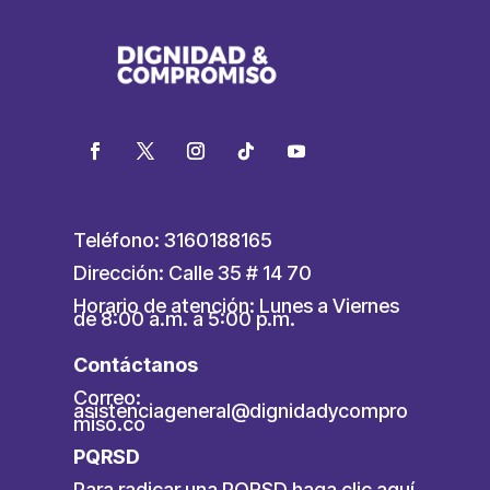
Teléfono: 3160188165
Dirección: Calle 35 # 14 70
Horario de atención: Lunes a Viernes
de 8:00 a.m. a 5:00 p.m.
Contáctanos
Correo:
asistenciageneral@dignidadycompro
miso.co
PQRSD
Para radicar una PQRSD
haga clic aquí