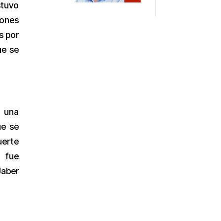
stuvo
lones
s por
ue se
ó una
ue se
uerte
, fue
Jaber