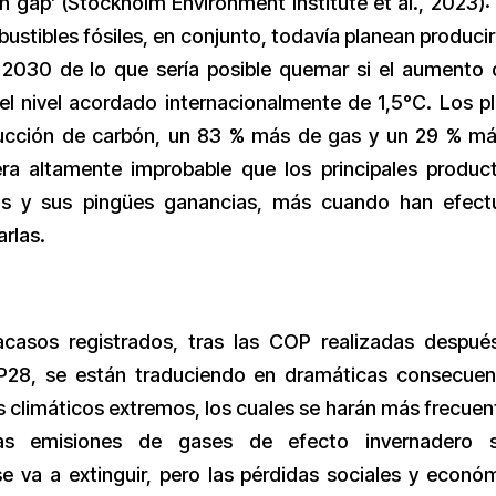
n gap’ (Stockholm Environment Institute et al., 2023):
ustibles fósiles, en conjunto, todavía planean produci
 2030 de lo que sería posible quemar si el aumento 
el nivel acordado internacionalmente de 1,5°C. Los p
ucción de carbón, un 83 % más de gas y un 29 % m
ra altamente improbable que los principales produc
os y sus pingües ganancias, más cuando han efec
arlas.
casos registrados, tras las COP realizadas despué
P28, se están traduciendo en dramáticas consecuen
 climáticos extremos, los cuales se harán más frecuen
s emisiones de gases de efecto invernadero s
 va a extinguir, pero las pérdidas sociales y econó