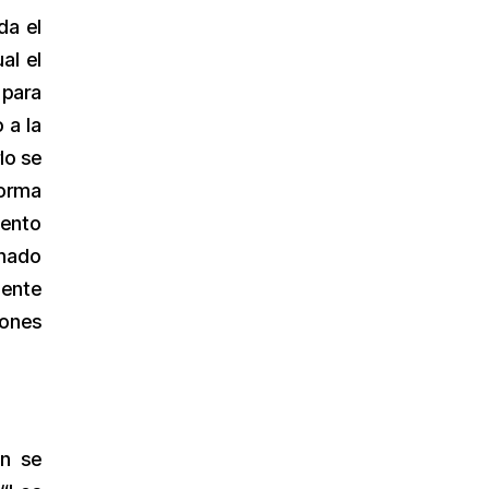
da el
al el
 para
 a la
lo se
forma
iento
inado
mente
iones
ún se