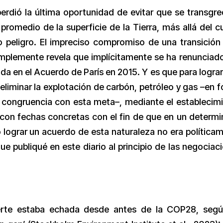
rdió la última oportunidad de evitar que se transgre
romedio de la superficie de la Tierra, más allá del cu
o peligro. El impreciso compromiso de una transición
simplemente revela que implícitamente se ha renunciado
da en el Acuerdo de París en 2015. Y es que para lograr
liminar la explotación de carbón, petróleo y gas –en 
r congruencia con esta meta–, mediante el establecim
con fechas concretas con el fin de que en un determ
o lograr un acuerdo de esta naturaleza no era política
e publiqué en este diario al principio de las negociac
uerte estaba echada desde antes de la COP28, seg