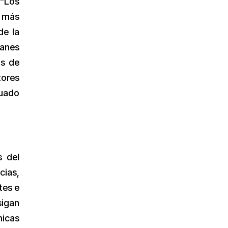
 “Los
r más
de la
lanes
ás de
tores
tuado
s del
cias,
tes e
igan
micas