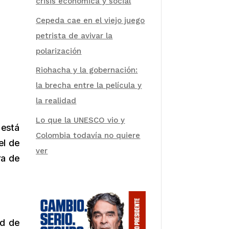
crisis económica y social
Cepeda cae en el viejo juego
petrista de avivar la
polarización
Riohacha y la gobernación:
la brecha entre la película y
la realidad
Lo que la UNESCO vio y
 está
Colombia todavía no quiere
el de
ver
ra de
ad de