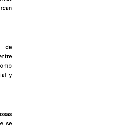
arcan
a de
entre
 como
ial y
osas
ue se