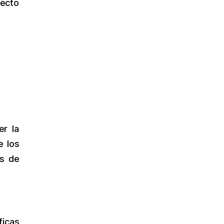
yecto
er la
e los
os de
ficas