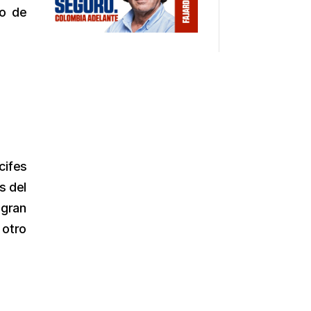
ro de
cifes
s del
 gran
 otro