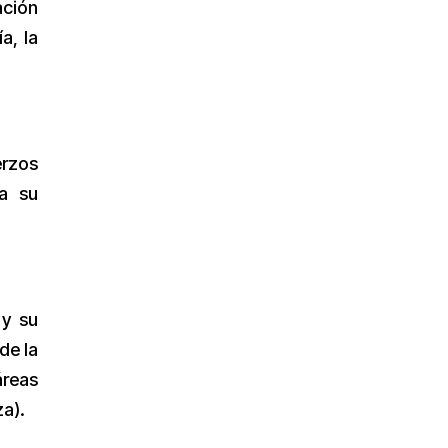
ación
a, la
erzos
ra su
 y su
de la
áreas
za).