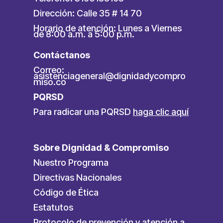
Dirección: Calle 35 # 14 70
Horario de atención: Lunes a Viernes
de 8:00 a.m. a 5:00 p.m.
Contáctanos
Correo:
asistenciageneral@dignidadycompro
miso.co
PQRSD
Para radicar una PQRSD
haga clic aquí
Sobre Dignidad & Compromiso
Nuestro Programa
Directivas Nacionales
Código de Ética
Estatutos
Protocolo de prevención y atención a