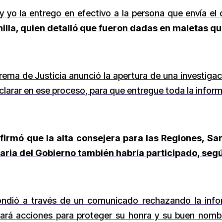
y yo la entrego en efectivo a la persona que envía e
nilla, quien detalló que fueron dadas en maletas que
rema de Justicia anunció la apertura de una investigac
eclarar en ese proceso, para que entregue toda la infor
afirmó que la alta consejera para las Regiones, Sa
naria del Gobierno también habría participado, seg
ondió a través de un comunicado rechazando la infor
ará acciones para proteger su honra y su buen nomb