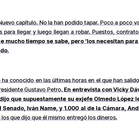
 Nuevo capítulo. No la han podido tapar. Poco a poco va
 para llegar y luego llegan a robar. Puestos, contrat
e mucho tiempo se sabe, pero ‘los necesitan para g
rdo.
 ha conocido en las últimas horas en el que han salido 
residente Gustavo Petro.
En entrevista con Vicky Dá
D dijo que supuestamente su exjefe Olmedo López l
l Senado, Iván Name, y 1.000 al de la Cámara, And
 los que dijo que él mismo entregó los dineros.