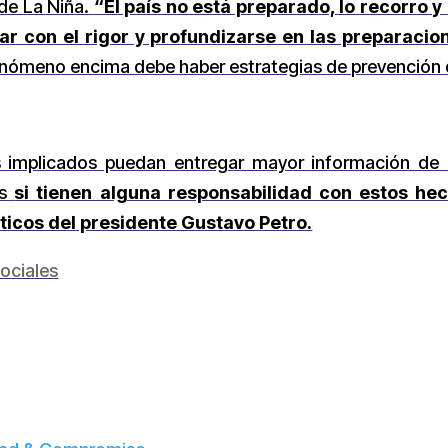
de La Niña.
“El país no está preparado, lo recorro 
ar con el rigor y profundizarse en las preparacio
fenómeno encima debe haber estrategias de prevención d
os implicados puedan entregar mayor información de
ís
si tienen alguna responsabilidad con estos he
íticos del presidente Gustavo Petro.
ociales