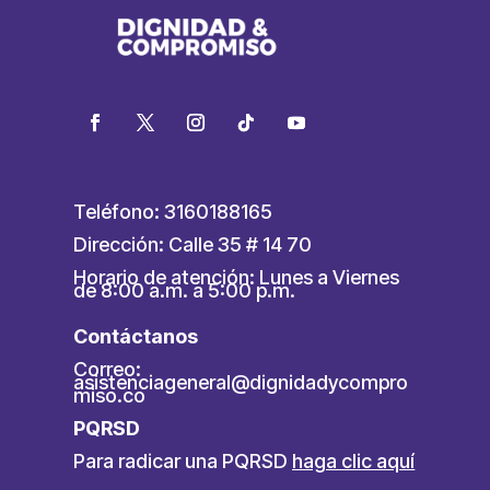
Teléfono: 3160188165
Dirección: Calle 35 # 14 70
Horario de atención: Lunes a Viernes
de 8:00 a.m. a 5:00 p.m.
Contáctanos
Correo:
asistenciageneral@dignidadycompro
miso.co
PQRSD
Para radicar una PQRSD
haga clic aquí