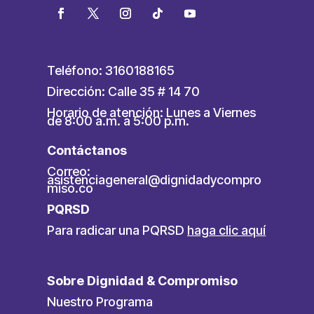
Teléfono: 3160188165
Dirección: Calle 35 # 14 70
Horario de atención: Lunes a Viernes
de 8:00 a.m. a 5:00 p.m.
Contáctanos
Correo:
asistenciageneral@dignidadycompro
miso.co
PQRSD
Para radicar una PQRSD
haga clic aquí
Sobre Dignidad & Compromiso
Nuestro Programa