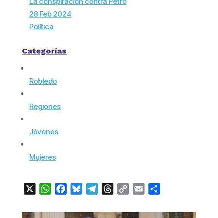
La conspiración contra Petro
28 Feb 2024
Política
Categorías
Robledo
Regiones
Jóvenes
Mujeres
X
WhatsApp
Facebook
Bluesky
Telegram
Threads
Copy
Email
Compartir
Link