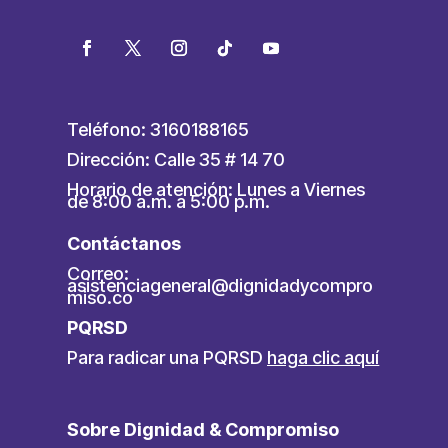
Teléfono: 3160188165
Dirección: Calle 35 # 14 70
Horario de atención: Lunes a Viernes
de 8:00 a.m. a 5:00 p.m.
Contáctanos
Correo:
asistenciageneral@dignidadycompro
miso.co
PQRSD
Para radicar una PQRSD
haga clic aquí
Sobre Dignidad & Compromiso