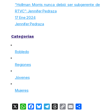
“Hollman Morris nunca debió ser subgerente de
RTVC”: Jennifer Pedraza
17 Ene 2024
Jennifer Pedraza
Categorías
Robledo
Regiones
Jóvenes
Mujeres
X
WhatsApp
Facebook
Bluesky
Telegram
Threads
Copy
Email
Compartir