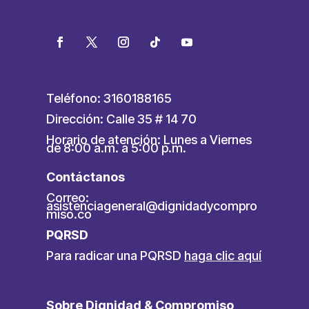
Teléfono: 3160188165
Dirección: Calle 35 # 14 70
Horario de atención: Lunes a Viernes
de 8:00 a.m. a 5:00 p.m.
Contáctanos
Correo:
asistenciageneral@dignidadycompro
miso.co
PQRSD
Para radicar una PQRSD
haga clic aquí
Sobre Dignidad & Compromiso